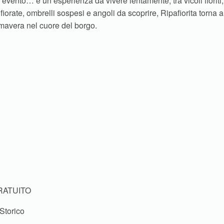
 evento… è un’esperienza da vivere lentamente, tra vicoli fioriti,
infiorate, ombrelli sospesi e angoli da scoprire, Ripafiorita torna a
imavera nel cuore del borgo.
RATUITO
Storico